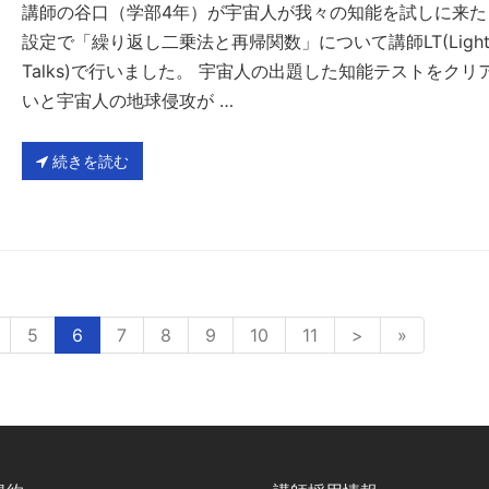
講師の谷口（学部4年）が宇宙人が我々の知能を試しに来た
設定で「繰り返し二乗法と再帰関数」について講師LT(Lightn
Talks)で行いました。 宇宙人の出題した知能テストをクリ
いと宇宙人の地球侵攻が …
続きを読む
5
6
7
8
9
10
11
>
»