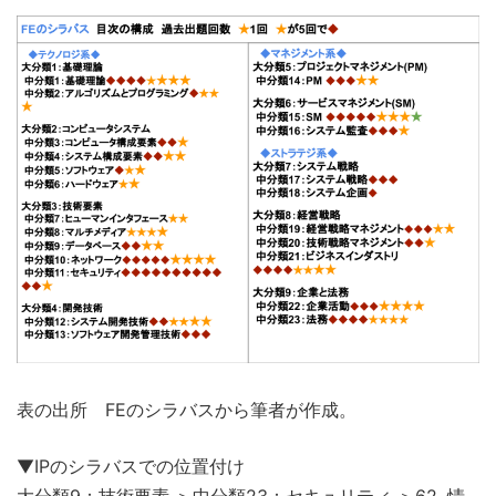
表の出所 FEのシラバスから筆者が作成。
▼IPのシラバスでの位置付け
大分類9：技術要素 ＞中分類23：セキュリティ ＞62. 情