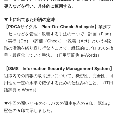
導入などを行い、具体的に運用する。
▼上に出てきた用語の意味
【PDCAサイクル Plan-Do-Check-Act cycle】
業務プ
ロセスなどを管理・改善する手法の一つで、計画（Plan）
→実行（Do）→評価（Check）→改善（Act）という4段
階の活動を繰り返し行なうことで、継続的にプロセスを改
善・最適化していく手法。（IT用語辞典 e-Words）
【ISMS Information Security Management System】
組織内での情報の取り扱いについて、機密性、完全性、可
用性を一定の水準で確保するための仕組みのこと。（IT用
語辞典 e-Words）
▼今回の問いとFEのシラバスの関連を赤の★印、既出は
橙色の★印で示しました。