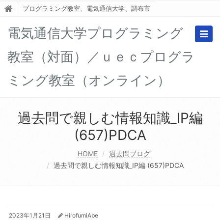
プログラミング教室、電気通信大学、調布市
電気通信大学プログラミング
Togg
navig
教室（対面）／ｕｅｃプログラ
ミング教室（オンライン）
過去問で親しむ情報知識_IP編
(657)PDCA
HOME
過去問ブログ
過去問で親しむ情報知識_IP編 (657)PDCA
2023年1月21日
HirofumiAbe