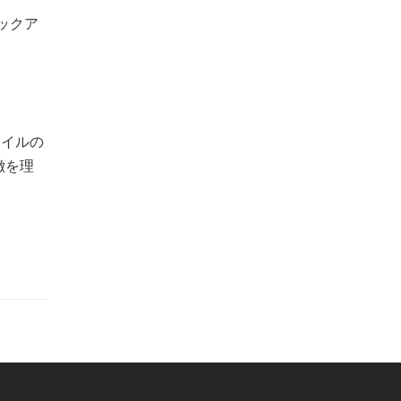
ックア
ァイルの
徴を理