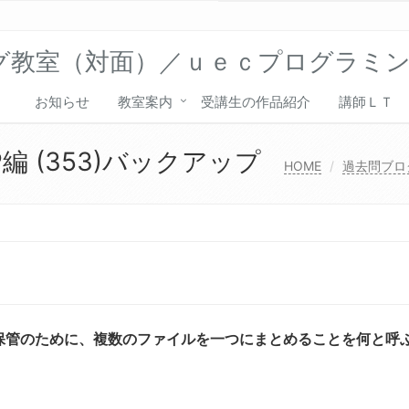
グ教室（対面）／ｕｅｃプログラミ
お知らせ
教室案内
受講生の作品紹介
講師ＬＴ
編 (353)バックアップ
HOME
過去問ブロ
保管のために、複数のファイルを一つにまとめることを何と呼