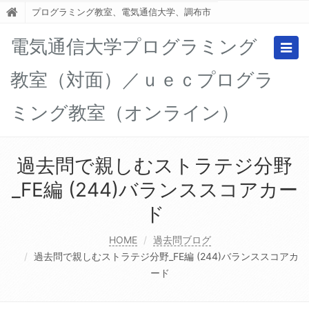
プログラミング教室、電気通信大学、調布市
電気通信大学プログラミング
Togg
navig
教室（対面）／ｕｅｃプログラ
ミング教室（オンライン）
過去問で親しむストラテジ分野
_FE編 (244)バランススコアカー
ド
HOME
過去問ブログ
過去問で親しむストラテジ分野_FE編 (244)バランススコアカ
ード