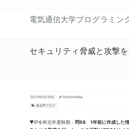
電気通信大学プログラミン
セキュリティ脅威と攻撃を過去
2021年6月29日
HirofumiAbe
過去問ブログ
▼IP令和元年度秋期：
問68 1年前に作成した