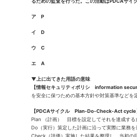
るための監査を行った。この活動はPDCAサイ
ア P
イ D
ウ C
エ A
▼上に出てきた用語の意味
【情報セキュリティポリシ information securit
を安全に保つための基本方針や対策基準などを定めた
【PDCAサイクル Plan-Do-Check-Act cycl
Plan （計画） 目標を設定してそれを達成す
Do（実行）策定した計画に沿って実際に業務を
Check（評価）実施した結果を整理し、当初