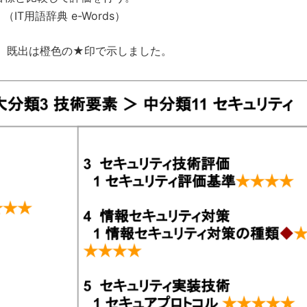
T用語辞典 e-Words）
、既出は橙色の★印で示しました。