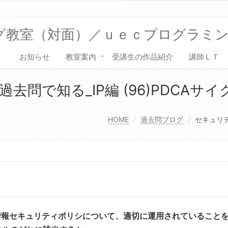
グ教室（対面）／ｕｅｃプログラミ
お知らせ
教室案内
受講生の作品紹介
講師ＬＴ
問で知る_IP編 (96)PDCAサイ
HOME
過去問ブログ
セキュリテ
情報セキュリティポリシについて、適切に運用されていること