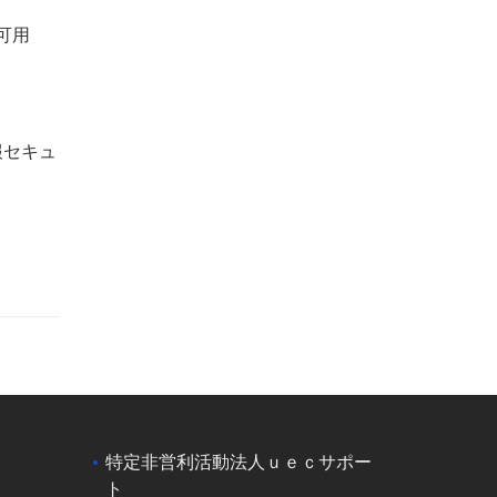
可用
報セキュ
特定非営利活動法人ｕｅｃサポー
ト