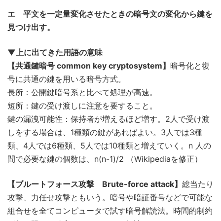
エ 平文を一定量変化させたときの暗号文の変化から鍵を
見つけ出す。
▼上に出てきた用語の意味
【共通鍵暗号 common key cryptosystem】
暗号化と復
号に共通の鍵を用いる暗号方式。
長所：公開鍵暗号系と比べて処理が高速。
短所：鍵の受け渡しに注意を要すること。
鍵の漏洩可能性：保持者が増えるほど増す。2人で受け渡
しをする場合は、1種類の鍵があればよい。3人では3種
類、4人では6種類、5人では10種類と増えていく。n 人の
間で必要な鍵の個数は、n(n-1)/2 （Wikipediaを修正）
【ブルートフォース攻撃 Brute-force attack】
総当たり
攻撃、力任せ攻撃ともいう。暗号や暗証番号などで可能な
組合せを全てコンピュータで試す暗号解読法。時間的制約