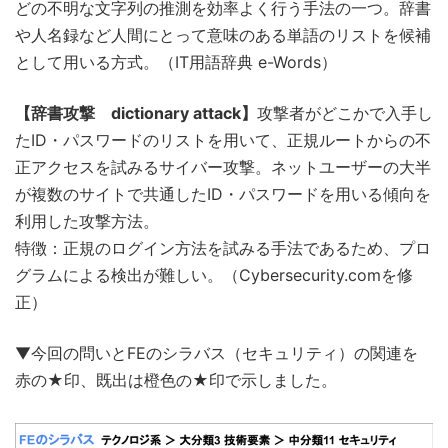
どの不明な文字列の推測を効率よく行う手法の一つ。辞書
や人名録など人間にとって意味のある単語のリストを候補
として用いる方式。（IT用語辞典 e-Words）
【辞書攻撃 dictionary attack】
攻撃者がどこかで入手し
たID・パスワードのリストを用いて、正規ルートからの不
正アクセスを試みるサイバー攻撃。ネットユーザーの大半
が複数のサイトで共通したID・パスワードを用いる傾向を
利用した攻撃方法。
特徴：正規のログイン方法を試みる手法であるため、プロ
グラムによる検出が難しい。（Cybersecurity.comを修
正）
▼今回の問いとFEのシラバス（セキュリティ）の関連を
赤の★印、既出は橙色の★印で示しました。