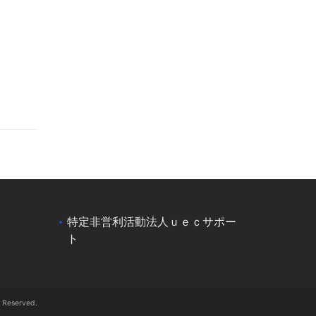
特定非営利活動法人ｕｅｃサポー
ト
served.