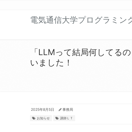
電気通信大学プログラミン
「LLMって結局何してるの？ー
いました！
2025年8月5日
事務局
お知らせ
講師ＬＴ