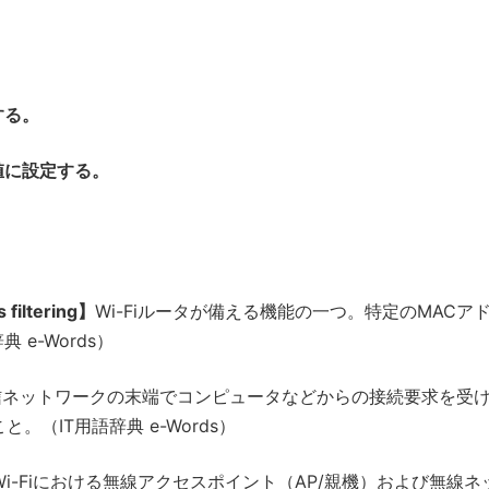
する。
値に設定する。
。
ltering】
Wi-Fiルータが備える機能の一つ。特定のMACア
e-Words）
信ネットワークの末端でコンピュータなどからの接続要求を受
（IT用語辞典 e-Words）
Wi-Fiにおける無線アクセスポイント（AP/親機）および無線ネ