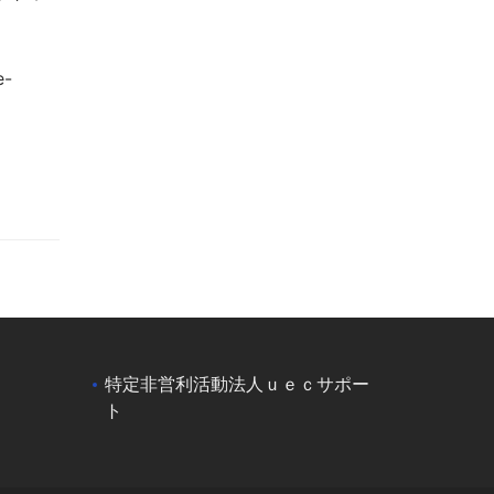
-
特定非営利活動法人ｕｅｃサポー
ト