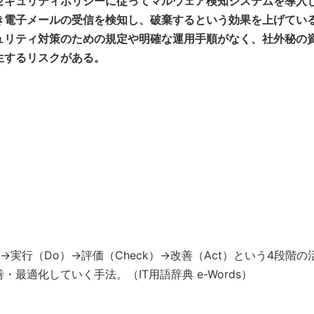
セキュリティポリシーに従ってマルウェア検知システムを導入
き電子メールの受信を検知し、破棄するという効果を上げてい
ュリティ対策のための規定や明確な運用手順がなく、社外秘の
生するリスクがある。
）→実行（Do）→評価（Check）→改善（Act）という4段階の
適化していく手法。（IT用語辞典 e-Words）