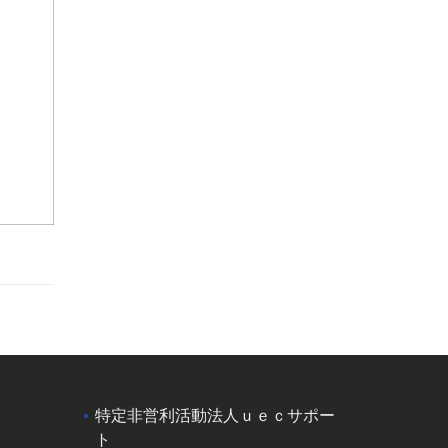
特定非営利活動法人ｕｅｃサポー
ト