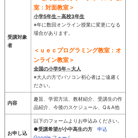
室：対面教室＞
小学5年生～高校3年
生
※年に数回オンライン授業に変更になる
場合があります。
受講対象
者
＜ｕｅｃプログラミング教室：オ
ンライン教室＞
全国の小学5年～大人
※大人の方でパソコン初心者はご遠慮く
ださい。
趣旨、学習方法、教材紹介、受講生の作
内容
品紹介、今後のスケジュール、Q＆A他
以下のフォームよりお申込みください。
●受講希望が小中高生の方
申込
お申し込
Google フォーム