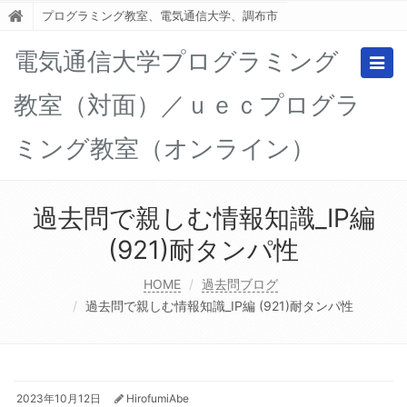
プログラミング教室、電気通信大学、調布市
電気通信大学プログラミング
Togg
navig
教室（対面）／ｕｅｃプログラ
ミング教室（オンライン）
過去問で親しむ情報知識_IP編
(921)耐タンパ性
HOME
過去問ブログ
過去問で親しむ情報知識_IP編 (921)耐タンパ性
2023年10月12日
HirofumiAbe