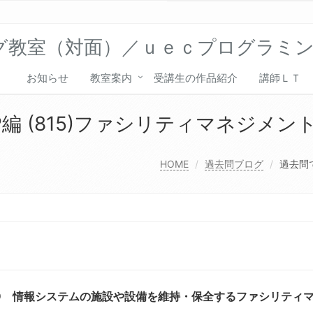
グ教室（対面）／ｕｅｃプログラミ
お知らせ
教室案内
受講生の作品紹介
講師ＬＴ
編 (815)ファシリティマネジメン
HOME
過去問ブログ
過去問で
9 情報システムの施設や設備を維持・保全するファシリティ