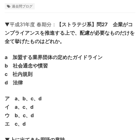
過去問ブログ
▼平成31年度 春期分：
【ストラテジ系】問27 企業がコ
ンプライアンスを推進する上で、配慮が必要なものだけを
全て挙げたものはどれか。
a 加盟する業界団体の定めたガイドライン
b 社会通念や慣習
c 社内規則
d 法律
ア a、b、c、d
イ a、c、d
ウ b、c、d
エ c、d
▼上に出てきた用語の意味