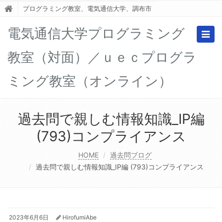
プログラミング教室、電気通信大学、調布市
電気通信大学プログラミング
Togg
navig
教室（対面）／ｕｅｃプログラ
ミング教室（オンライン）
過去問で親しむ情報知識_IP編
(793)コンプライアンス
HOME
過去問ブログ
過去問で親しむ情報知識_IP編 (793)コンプライアンス
2023年6月6日
HirofumiAbe