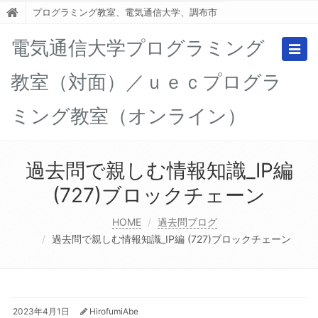
プログラミング教室、電気通信大学、調布市
電気通信大学プログラミング
Togg
navig
教室（対面）／ｕｅｃプログラ
ミング教室（オンライン）
過去問で親しむ情報知識_IP編
(727)ブロックチェーン
HOME
過去問ブログ
過去問で親しむ情報知識_IP編 (727)ブロックチェーン
2023年4月1日
HirofumiAbe