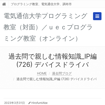
プログラミング教室、電気通信大学、調布市
電気通信大学プログラミング
Togg
navig
教室（対面）／ｕｅｃプログラ
ミング教室（オンライン）
過去問で親しむ情報知識_IP編
(726) デバイスドライバ
HOME
過去問ブログ
過去問で親しむ情報知識_IP編 (726) デバイスドライバ
2023年3月31日
HirofumiAbe