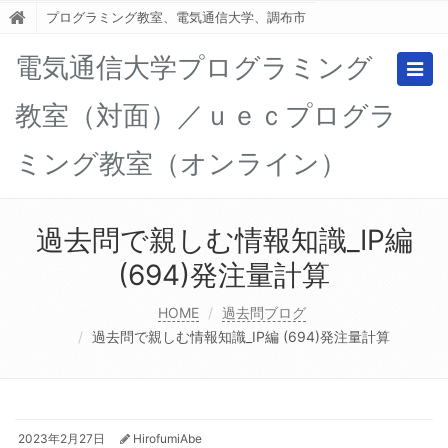
プログラミング教室、電気通信大学、調布市
電気通信大学プログラミング
Togg
navig
教室（対面）／ｕｅｃプログラ
ミング教室（オンライン）
過去問で親しむ情報知識_IP編
(694)発注量計算
HOME
過去問ブログ
過去問で親しむ情報知識_IP編 (694)発注量計算
2023年2月27日
HirofumiAbe