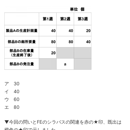
ア 30
イ 40
ウ 60
エ 80
▼今回の問いとFEのシラバスの関連を赤の★印、既出は
橙色の★印で示しました。