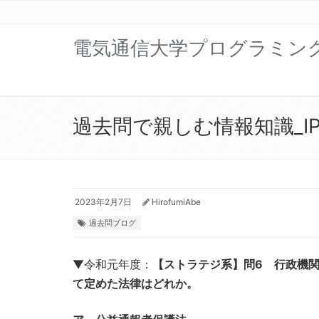
電気通信大学プログラミン
過去問で親しむ情報知識_IP編
2023年2月7日
HirofumiAbe
過去問ブログ
▼令和元年度：
【ストラテジ系】問6 行政機
て定めた法律はどれか。