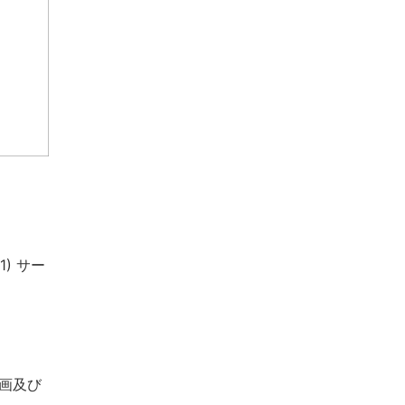
) サー
計画及び