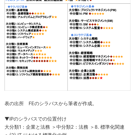
表の出所 FEのシラバスから筆者が作成。
▼IPのシラバスでの位置付け
大分類1：企業と法務 ＞中分類2：法務 ＞8. 標準化関連
＞(2) IT における標準化の例