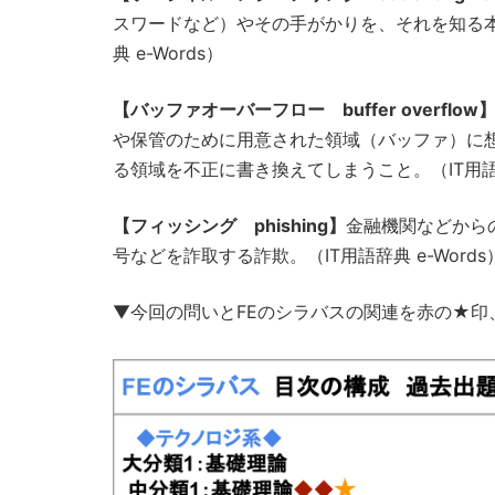
スワードなど）やその手がかりを、それを知る本
典 e-Words）
【バッファオーバーフロー buffer overflow
や保管のために用意された領域（バッファ）に
る領域を不正に書き換えてしまうこと。（IT用語辞典
【フィッシング phishing】
金融機関などから
号などを詐取する詐欺。（IT用語辞典 e-Words
▼今回の問いとFEのシラバスの関連を赤の★印