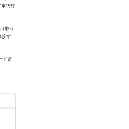
T用語辞
受け取り
隣接す
ード番