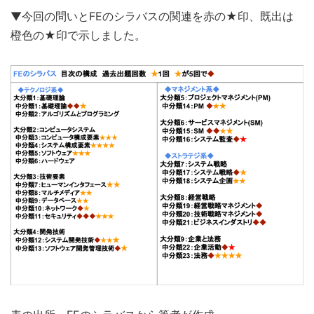
▼今回の問いとFEのシラバスの関連を赤の★印、既出は
橙色の★印で示しました。