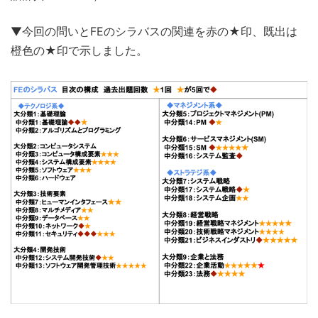
▼今回の問いとFEのシラバスの関連を赤の★印、既出は
橙色の★印で示しました。