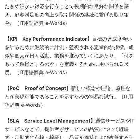
たきめ細かい対応を行うことで長期的な良好な関係を築
き、顧客満足度の向上や取引関係の継続に繋げる取り組
み。（IT用語辞典 e-Words）
【KPI Key Performance Indicator】
目標の達成度合い
を計るために継続的に計測・監視される定量的な指標。組
織や個人が日々活動、業務を進めていくにあたり、「何を
もって進捗とするのか」を定義するために用いられる尺
度。（IT用語辞典 e-Words）
【PoC Proof of Concept】
新しい概念や理論、原理な
どが実現可能であることを示すための簡易な試行。（IT用
語辞典 e-Words）
【SLA Service Level Management】
通信サービスやIT
サービスなどで、提供者がサービスの品質について継続
的・定期的に点検・検証し、品質を維持および改善する仕