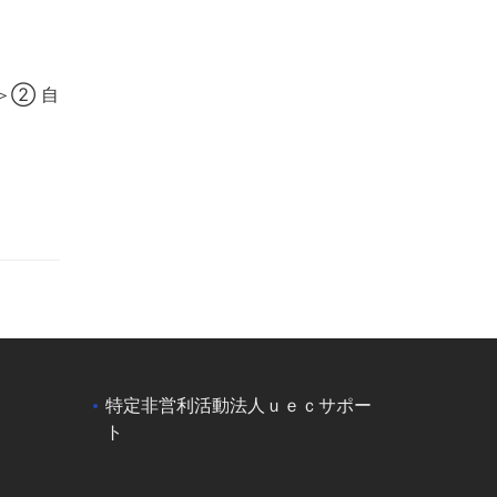
＞② 自
。
特定非営利活動法人ｕｅｃサポー
ト