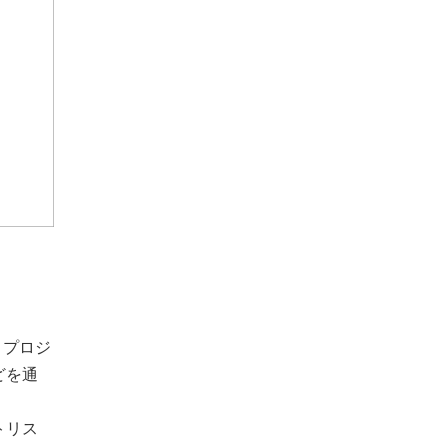
 プロジ
どを通
トリス