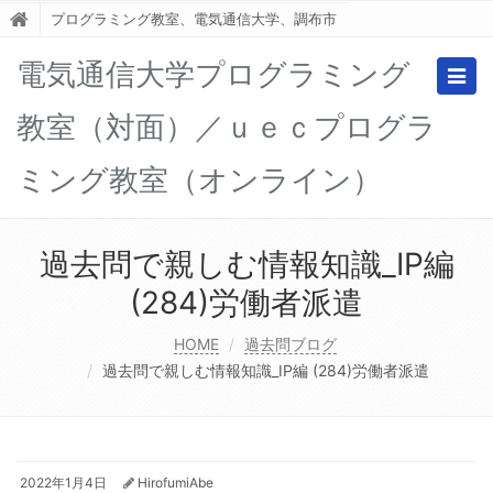
プログラミング教室、電気通信大学、調布市
電気通信大学プログラミング
Togg
navig
教室（対面）／ｕｅｃプログラ
ミング教室（オンライン）
過去問で親しむ情報知識_IP編
(284)労働者派遣
HOME
過去問ブログ
過去問で親しむ情報知識_IP編 (284)労働者派遣
2022年1月4日
HirofumiAbe