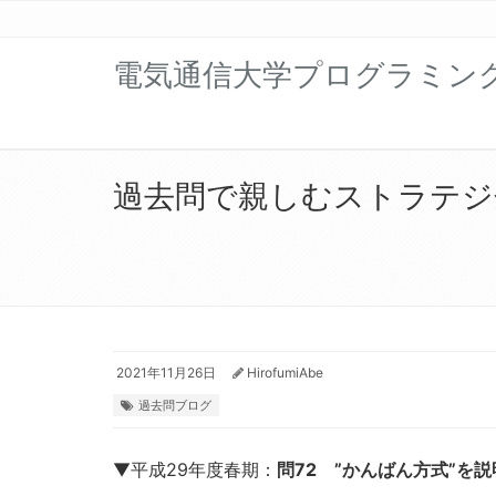
電気通信大学プログラミン
過去問で親しむストラテジ分野
2021年11月26日
HirofumiAbe
過去問ブログ
▼平成29年度春期：
問72 ”かんばん方式”を