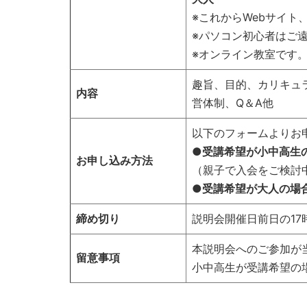
※これからWebサイ
※パソコン初心者はご
※オンライン教室です
趣旨、目的、カリキュ
内容
営体制、Q＆A他
以下のフォームよりお
●受講希望が小中高
お申し込み方法
（親子で入会をご検討
●受講希望が大人の場
締め切り
説明会開催日前日の17
本説明会へのご参加が
留意事項
小中高生が受講希望の