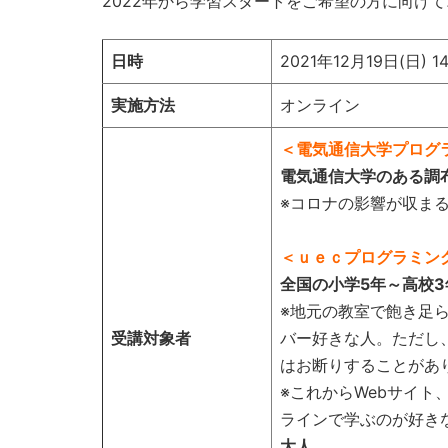
2022年から学習スタートをご希望の方に向け
日時
2021年12月19日(日) 
実施方法
オンライン
＜電気通信大学プログ
電気通信大学のある調
※コロナの影響が収ま
＜ｕｅｃプログラミン
全国の小学5年～高校3
※地元の教室で飽き足
受講対象者
バー好きな人。ただし
はお断りすることがあ
※これからWebサイ
ラインで学ぶのが好き
大人