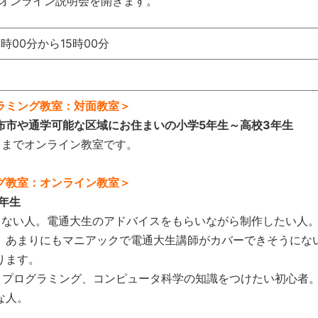
てオンライン説明会を開きます。
14時00分から15時00分
ラミング教室：対面教室＞
布市や通学可能な区域にお住まいの小学5年生～高校3年
生
るまでオンライン教室です。
グ教室：オンライン教室＞
年生
らない人。電通大生のアドバイスをもらいながら制作したい人
、あまりにもマニアックで電通大生講師がカバーできそうにな
ります。
ト、プログラミング、コンピュータ科学の知識をつけたい初心者
な人。