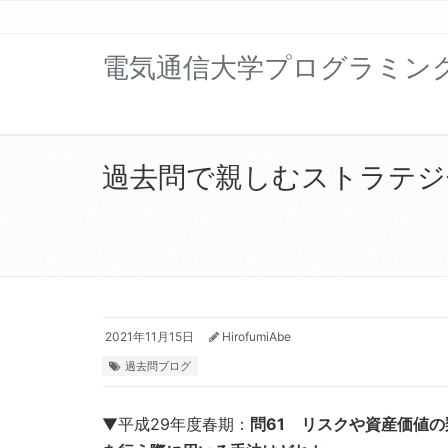
電気通信大学プログラミン
過去問で親しむストラテジ分野
2021年11月15日
HirofumiAbe
過去問ブログ
▼平成29年度春期：
問61 リスクや資産価値