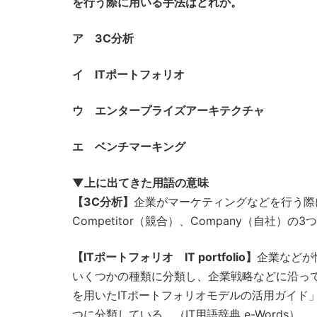
を行う際に用いる手法はどれか。
ア 3C分析
イ ITポートフォリオ
ウ エンタープライズアーキテクチャ
エ ベンチマーキング
▼上に出てきた用語の意味
【3C分析】
企業がマーケティングなどを行う際に
Competitor（競合）、Company（自社）の
【ITポートフォリオ IT portfolio】
企業などが
いくつかの種類に分類し、企業戦略などに沿っ
を用いたITポートフォリオモデルの活用ガイド
つに分類している。（IT用語辞典 e-Words）