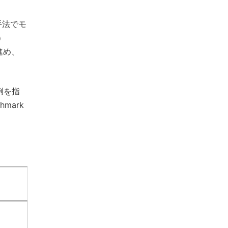
手法でモ
）
進め、
例を指
mark