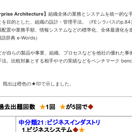
e Architecture】
組織全体の業務とシステムを統一的な
を目的とした、組織の設計・管理手法。（FEシラバスのp.84
源配置や業務手順、情報システムなどの標準化、全体最適化を
典 e-Words）
どが自らの製品や事業、組織、プロセスなどを他社の優れた事
。比較対象とする相手やその実績などをベンチマーク bench
、既出は橙色の★印で示しました。