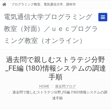
プログラミング教室、電気通信大学、調布市
電気通信大学プログラミング
Togg
navig
教室（対面）／ｕｅｃプログラ
ミング教室（オンライン）
過去問で親しむストラテジ分野
_FE編 (180)情報システムの調達
手順
HOME
過去問ブログ
過去問で親しむストラテジ分野_FE編 (180)情報システムの調
達手順