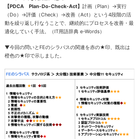
【PDCA Plan-Do-Check-Act】
計画（Plan）→実行
（Do）→評価（Check）→改善（Act）という4段階の活
動を繰り返し行なうことで、継続的にプロセスを改善・最
適化していく手法。（IT用語辞典 e-Words）
▼今回の問いとFEのシラバスの関連を赤の★印、既出は
橙色の★印で示しました。