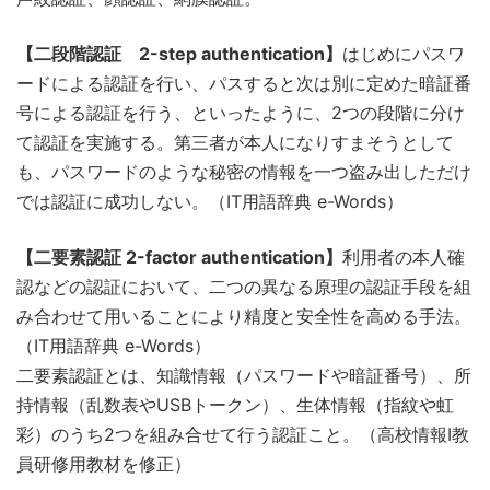
【二段階認証 2-step authentication】
はじめにパスワ
ードによる認証を行い、パスすると次は別に定めた暗証番
号による認証を行う、といったように、2つの段階に分け
て認証を実施する。第三者が本人になりすまそうとして
も、パスワードのような秘密の情報を一つ盗み出しただけ
では認証に成功しない。（IT用語辞典 e-Words）
【二要素認証 2-factor authentication】
利用者の本人確
認などの認証において、二つの異なる原理の認証手段を組
み合わせて用いることにより精度と安全性を高める手法。
（IT用語辞典 e-Words）
二要素認証とは、知識情報（パスワードや暗証番号）、所
持情報（乱数表やUSBトークン）、生体情報（指紋や虹
彩）のうち2つを組み合せて行う認証こと。（高校情報I教
員研修用教材を修正）