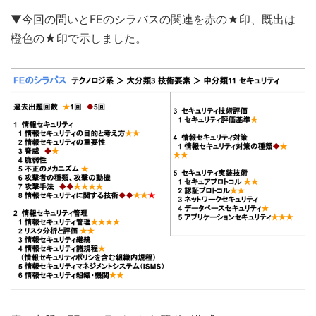
▼今回の問いとFEのシラバスの関連を赤の★印、既出は
橙色の★印で示しました。