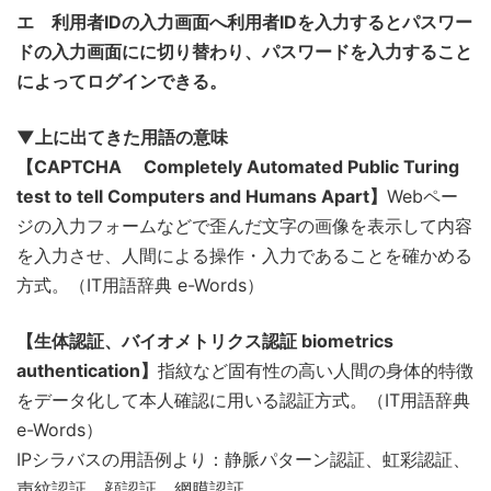
エ 利用者IDの入力画面へ利用者IDを入力するとパスワー
ドの入力画面にに切り替わり、パスワードを入力すること
によってログインできる。
▼上に出てきた用語の意味
【CAPTCHA Completely Automated Public Turing
test to tell Computers and Humans Apart】
Webペー
ジの入力フォームなどで歪んだ文字の画像を表示して内容
を入力させ、人間による操作・入力であることを確かめる
方式。（IT用語辞典 e-Words）
【生体認証、バイオメトリクス認証 biometrics
authentication】
指紋など固有性の高い人間の身体的特徴
をデータ化して本人確認に用いる認証方式。（IT用語辞典
e-Words）
IPシラバスの用語例より：静脈パターン認証、虹彩認証、
声紋認証、顔認証、網膜認証。