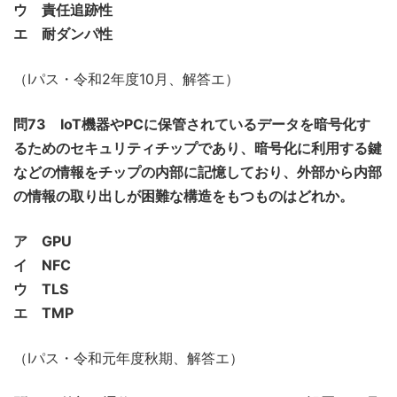
ウ 責任追跡性
エ 耐ダンパ性
（Iパス・令和2年度10月、解答エ）
問73 IoT機器やPCに保管されているデータを暗号化す
るためのセキュリティチップであり、暗号化に利用する鍵
などの情報をチップの内部に記憶しており、外部から内部
の情報の取り出しが困難な構造をもつものはどれか。
ア GPU
イ NFC
ウ TLS
エ TMP
（Iパス・令和元年度秋期、解答エ）