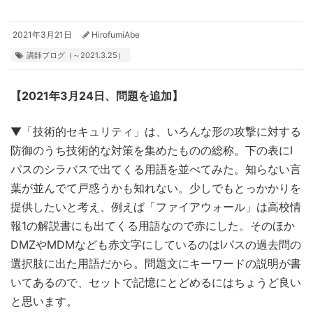
2021年3月21日
HirofumiAbe
講師ブログ（～2021.3.25）
【2021年3月24
日、問題を追加】
▼「技術的セキュリティ」は、いろんな形の攻撃に対する
防御のうち技術的な対策を集めたものの総称。下の表にI
パスのシラバスで出てくる用語を並べてみた。知らない言
葉が並んでて戸惑うかも知れない。少しでもとっかかりを
提供したいと考え、例えば「ファイアウォール」は高校情
報1の解説書にも出てくる用語なので赤にした。そのほか
DMZやMDMなども赤文字にしているのはIパスの過去問の
選択肢に出た用語だから。問題文にキーワードの説明が書
いてあるので、セットで記憶にとどめるにはちょうど良い
と思います。