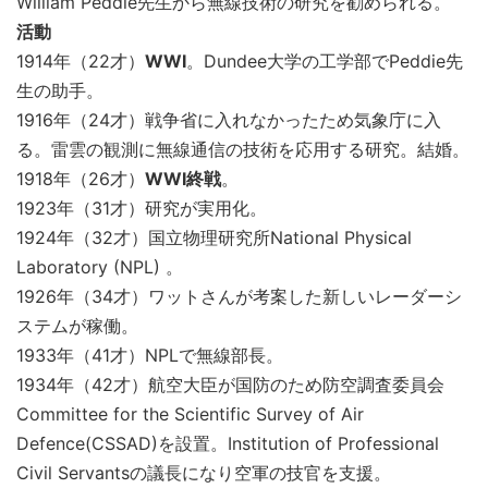
William Peddie先生から無線技術の研究を勧められる。
活動
1914年（22才）
WWI
。Dundee大学の工学部でPeddie先
生の助手。
1916年（24才）戦争省に入れなかったため気象庁に入
る。雷雲の観測に無線通信の技術を応用する研究。結婚。
1918年（26才）
WWI終戦
。
1923年（31才）研究が実用化。
1924年（32才）国立物理研究所National Physical
Laboratory (NPL) 。
1926年（34才）ワットさんが考案した新しいレーダーシ
ステムが稼働。
1933年（41才）NPLで無線部長。
1934年（42才）航空大臣が国防のため防空調査委員会
Committee for the Scientific Survey of Air
Defence(CSSAD)を設置。Institution of Professional
Civil Servantsの議長になり空軍の技官を支援。