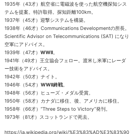
1935年（43才）航空省に電磁波を使った航空機探知シス
テムを提案。特許取得。探知距離100km。
1937年（45才）迎撃システムを構築。
1938年（46才）Communications Developmentの所長。
Scientific Advisor on Telecommunications (SAT) になり
空軍にアドバイス。
1939年（47才）
WWII
。
1941年（49才）王立協会フェロー。渡米し米軍にレーダ
ー技術をアドバイス。
1942年（50才）ナイト。
1946年（54才）
WWII終戦
。
1948年（56才）ヒューズ・メダル受賞。
1950年（58才）カナダに移住、後、アメリカに移住。
1958年（66才）”Three Steps to Victory”発刊。
1973年（81才）スコットランドで死去。
https://ja.wikipedia.org/wiki/%E3%83%AD%E3