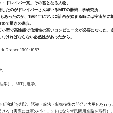
ク・ドレイパー賞。その基となる人物。
したのがドレイパーさん率いるMITの器械工学研究所。
ンもあったのが、1961年にアポロ計画が始まる時には宇宙船に
改めて驚きの進歩。
て小型で高性能で信頼性の高いコンピュータが必要になった。
しなければならない必然性があったから。
raper 1901-1987
学。
心理学）。MITに進学。
となる研究所を創設。誘導・航法・制御技術の開発と実用化を行う
受ける（実際には軍のパイロットにならず民間用空路を飛行）