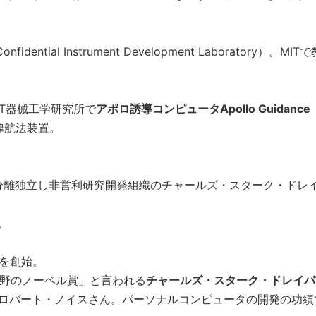
ntial Instrument Development Laboratory）。MIT
IT器械工学研究所で
アポロ誘導コンピュータApollo Guidance
律航法装置。
Tから分離独立し非営利研究開発組織のチャールズ・スターク・ドレ
。
賞を創始。
分野のノーベル賞」と言われる
チャールズ・スターク・ドレイパ
とロバート・ノイスさん。パーソナルコンピュータの開発の功績