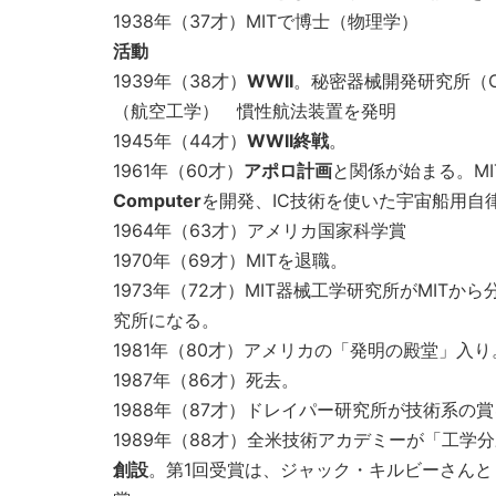
1938年（37才）MITで博士（物理学）
活動
1939年（38才）
WWII
。秘密器械開発研究所（Confide
（航空工学） 慣性航法装置を発明
1945年（44才）
WWII終戦
。
1961年（60才）
アポロ計画
と関係が始まる。M
Computer
を開発、IC技術を使いた宇宙船用自
1964年（63才）アメリカ国家科学賞
1970年（69才）MITを退職。
1973年（72才）MIT器械工学研究所がMI
究所になる。
1981年（80才）アメリカの「発明の殿堂」入り
1987年（86才）死去。
1988年（87才）ドレイパー研究所が技術系の
1989年（88才）全米技術アカデミーが「工学
創設
。第1回受賞は、ジャック・キルビーさん