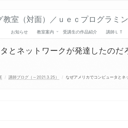
グ教室（対面）／ｕｅｃプログラミ
お知らせ
教室案内
受講生の作品紹介
講師ＬＴ
タとネットワークが発達したのだろ
E
講師ブログ（～2021.3.25）
なぜアメリカでコンピュータとネッ