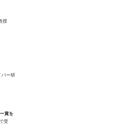
で教授
イパー研
ー賞を
で受