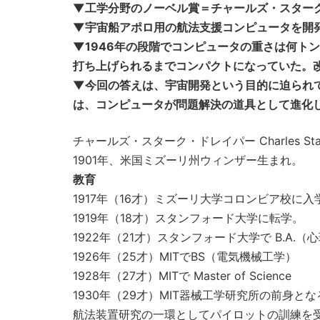
▼工学分野のノーベル賞＝チャールズ・スター
▼宇宙船アポロ用の航法支援コンピュータを開発
▼1946年の段階でコンピュータの重さは何ト
打ち上げられるまでコンパクトになっていた。
▼今回の答えは、宇宙開発という目的に迫られ
は、コンピュータが問題解決の道具として進化
チャールズ・スターク・ドレイパー Charles Stark D
1901年、米国ミズーリ州ウィンザー生まれ。
教育
1917年（16才）ミズーリ大学コロンビア校に入
1919年（18才）スタンフォード大学に転学。
1922年（21才）スタンフォード大学で B.A.（
1926年（25才）MITでBS（電気機械工学）
1928年（27才）MITで Master of Science
1930年（29才）MIT器械工学研究所の前身
航法装置研究の一環としてパイロットの訓練を