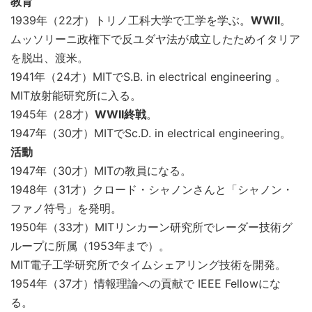
教育
1939年（22才）トリノ工科大学で工学を学ぶ。
WWII
。
ムッソリーニ政権下で反ユダヤ法が成立したためイタリア
を脱出、渡米。
1941年（24才）MITでS.B. in electrical engineering 。
MIT放射能研究所に入る。
1945年（28才）
WWII終戦
。
1947年（30才）MITでSc.D. in electrical engineering。
活動
1947年（30才）MITの教員になる。
1948年（31才）クロード・シャノンさんと「シャノン・
ファノ符号」を発明。
1950年（33才）MITリンカーン研究所でレーダー技術グ
ループに所属（1953年まで）。
MIT電子工学研究所でタイムシェアリング技術を開発。
1954年（37才）情報理論への貢献で IEEE Fellowにな
る。