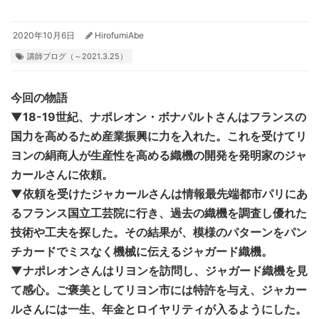
2020年10月6日
HirofumiAbe
講師ブログ（～2021.3.25）
今回の物語
▼18-19世紀、ナポレオン・ボナパルトさんはフランスの
国力を高めるため産業振興に力を入れた。これを受けてリ
ヨンの絹商人が生産性を高める織機の開発を発明家のジャ
カールさんに依頼。
▼依頼を受けたジャカールさんは情報最先端都市パリにあ
るフランス国立工芸院に行き、過去の織機を調査し優れた
技術や工夫を探した。その結果が、模様のパターンをパン
チカードでミスなく機械に伝えるジャガード織機。
▼ナポレオンさんはリヨンを訪問し、ジャガード織機を見
て感心。ご褒美としてリヨン市には特許を与え、ジャカー
ルさんには一生、年金とロイヤリティが入るようにした。