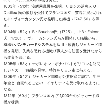
1803年（51才）漁網用織機を発明。リヨンの絹商人 G・
Detilleu 氏の依頼を受けてフランス国立工芸院に展示され
た
J・ヴォーカンソン
氏が発明した織機（1747-50）を調
査。
1804年（52才）B・Bouchon氏（1725）、J-B・Falcon
氏（1728）、ヴォーカンソン氏らが開発した織機から、
機構や
パンチカードシステム
を採用・改善しジャカード織
機を発明。失業を恐れる機織り職人から妨害を受けながら
も改良を続ける。
1805年（53才）ナポレオン・ボナパルトがリヨンを訪問
しジャガード織機を見学。特許をリヨン市に与える。
1806年（54才）ジャカード織機が公共財産に認定。生涯
年金と1台売れるごとのロイヤリティを受け取れるように
なる。
1812年（60才）フランス国内で11,000台のジャカード織
機が稼動。