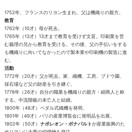
1752年、フランスのリヨン生まれ。父は機織りの親方。
教育
1762年（10才）母が死去。
1765年（13才）13才まで教育を受けず文盲。印刷業を営
む義理の兄から教育を受ける。その後、父の手伝いをする
も機織りに向いてなかったので製本業や印刷機の製造に進
む。
活動
1772年（20才）父が死去。家、織機、工房、ブドウ園、
採石場など父の財産を引き継ぐ。
1778年（26才）自分の職業を機織りの親方・絹商人と称
する。中流階級の未亡人と結婚。
1800年（48才）ペダル式織機を発明。
1801年（49才）パリの産業博覧会に発明品を出展。
1802年（50才）
ナポレオン・ボナパルト
が産業振興のた
めリヨンに大量の絹織物を発注。