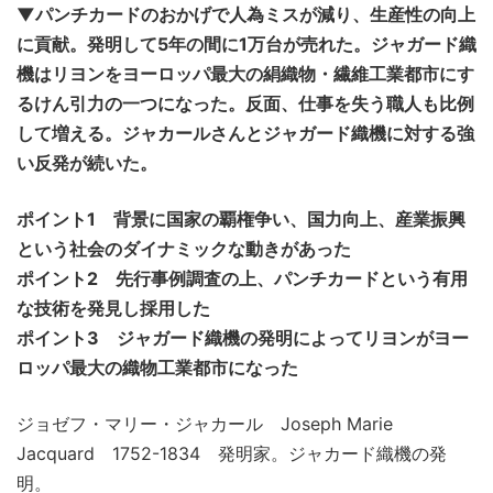
▼パンチカードのおかげで人為ミスが減り、生産性の向上
に貢献。発明して5年の間に1万台が売れた。ジャガード織
機はリヨンをヨーロッパ最大の絹織物・繊維工業都市にす
るけん引力の一つになった。反面、仕事を失う職人も比例
して増える。ジャカールさんとジャガード織機に対する強
い反発が続いた。
ポイント1 背景に国家の覇権争い、国力向上、産業振興
という社会のダイナミックな動きがあった
ポイント2 先行事例調査の上、パンチカードという有用
な技術を発見し採用した
ポイント3 ジャガード織機の発明によってリヨンがヨー
ロッパ最大の織物工業都市になった
ジョゼフ・マリー・ジャカール Joseph Marie
Jacquard 1752-1834 発明家。ジャカード織機の発
明。