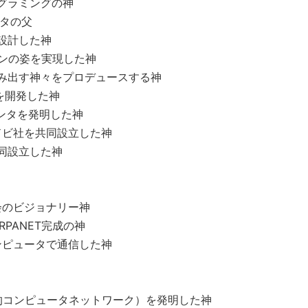
ログラミングの神
ータの父
設計した神
コンの姿を実現した神
を生み出す神々をプロデュースする神
dを開発した神
リンタを発明した神
アドビ社を共同設立した神
を共同設立した神
社会のビジョナリー神
RPANET完成の神
コンピュータで通信した神
表的コンピュータネットワーク）を発明した神