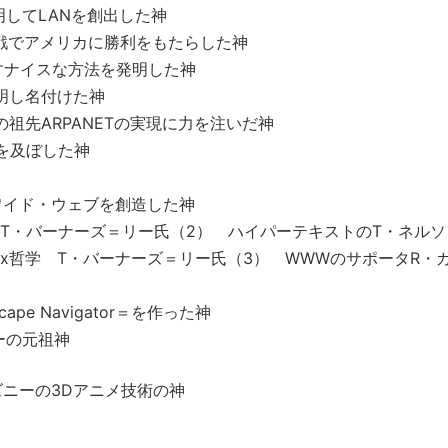
明してLANを創出した神
術戦でアメリカに勝利をもたらした神
流すナイスな方法を発明した神
発明し名付けた神
の祖先ARPANETの実現に力を注いだ神
響を及ぼした神
ワイド・ウェブを創造した神
WW T・バーナーズ＝リー氏（2） ハイパーテキストのT・ネル
nix哲学 T・バーナーズ＝リー氏（3） WWWのサポータR・
pe Navigator＝を作った神
ーの元祖神
ズニーの3Dアニメ技術の神