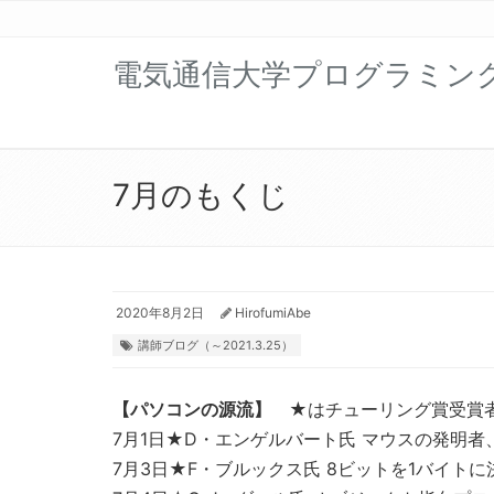
電気通信大学プログラミン
7月のもくじ
2020年8月2日
HirofumiAbe
講師ブログ（～2021.3.25）
【パソコンの源流】
★はチューリング賞受賞
7月1日★D・エンゲルバート氏 マウスの発明
7月3日★F・ブルックス氏 8ビットを1バイト