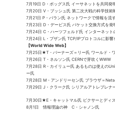
7月19日 D・ボッグス氏 イーサネットを共同発
7月20日 V・ブッシュ氏 第二次大戦の科学技
7月21日 P・バラン氏 ネットワークで情報を
7月23日 D・デービス氏 パケット交換方式を
7月24日 C・ハーツフェルド氏 インターネット
7月24日 L・プザン氏 TCP/IPプロトコルに影
【World Wide Web】
7月25日★T・バーナーズ＝リー氏 ワールド・
7月26日 T・ネルソン氏 CERNで芽吹くW
7月28日 R・カイリュー氏 あるものは使えのU
ー氏
7月28日 M・アンドリーセン氏 ブラウザ＝Netsca
7月29日 J・クラーク氏 シリアルアトレプレナ
7月30日★E・キャットマル氏 ピクサーとディ
8月1日 情報理論の神 C・シャノン氏