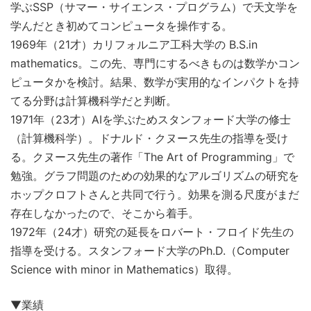
学ぶSSP（サマー・サイエンス・プログラム）で天文学を
学んだとき初めてコンピュータを操作する。
1969年（21才）カリフォルニア工科大学の B.S.in
mathematics。この先、専門にするべきものは数学かコン
ピュータかを検討。結果、数学が実用的なインパクトを持
てる分野は計算機科学だと判断。
1971年（23才）AIを学ぶためスタンフォード大学の修士
（計算機科学）。ドナルド・クヌース先生の指導を受け
る。クヌース先生の著作「The Art of Programming」で
勉強。グラフ問題のための効果的なアルゴリズムの研究を
ホップクロフトさんと共同で行う。効果を測る尺度がまだ
存在しなかったので、そこから着手。
1972年（24才）研究の延長をロバート・フロイド先生の
指導を受ける。スタンフォード大学のPh.D.（Computer
Science with minor in Mathematics）取得。
▼業績