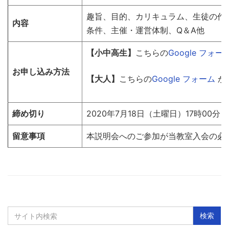
趣旨、目的、カリキュラム、生徒の作
内容
条件、主催・運営体制、Q＆A他
【小中高生】
こちらの
Google フォー
お申し込み方法
【大人】
こちらの
Google フォーム
か
締め切り
2020年7月18日（土曜日）17時00分
留意事項
本説明会へのご参加が当教室入会の必