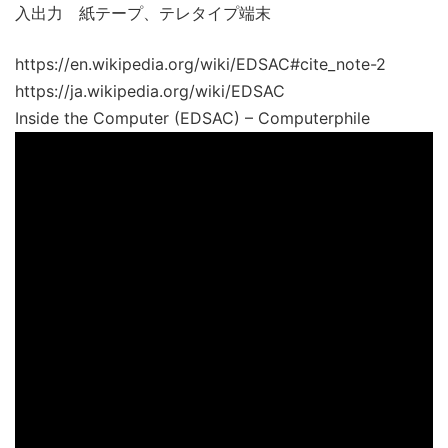
入出力 紙テープ、テレタイプ端末
https://en.wikipedia.org/wiki/EDSAC#cite_note-2
https://ja.wikipedia.org/wiki/EDSAC
Inside the Computer (EDSAC) – Computerphile