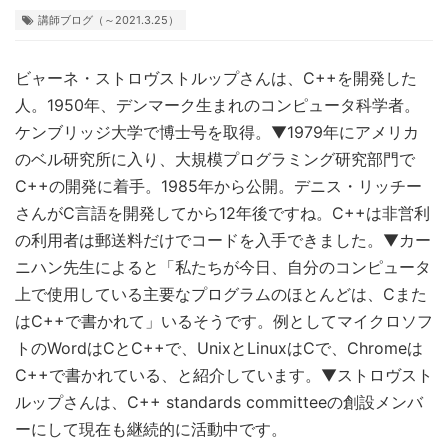
講師ブログ（～2021.3.25）
ビャーネ・ストロヴストルップさんは、C++を開発した
人。1950年、デンマーク生まれのコンピュータ科学者。
ケンブリッジ大学で博士号を取得。▼1979年にアメリカ
のベル研究所に入り、大規模プログラミング研究部門で
C++の開発に着手。1985年から公開。デニス・リッチー
さんがC言語を開発してから12年後ですね。C++は非営利
の利用者は郵送料だけでコードを入手できました。▼カー
ニハン先生によると「私たちが今日、自分のコンピュータ
上で使用している主要なプログラムのほとんどは、Cまた
はC++で書かれて」いるそうです。例としてマイクロソフ
トのWordはCとC++で、UnixとLinuxはCで、Chromeは
C++で書かれている、と紹介しています。▼ストロヴスト
ルップさんは、C++ standards committeeの創設メンバ
ーにして現在も継続的に活動中です。