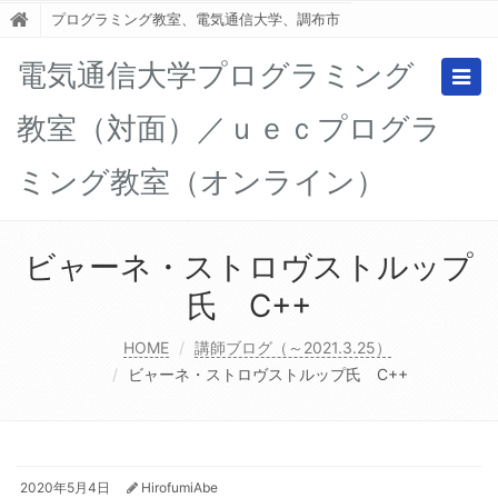
プログラミング教室、電気通信大学、調布市
電気通信大学プログラミング
Togg
navig
教室（対面）／ｕｅｃプログラ
ミング教室（オンライン）
ビャーネ・ストロヴストルップ
氏 C++
HOME
講師ブログ（～2021.3.25）
ビャーネ・ストロヴストルップ氏 C++
2020年5月4日
HirofumiAbe