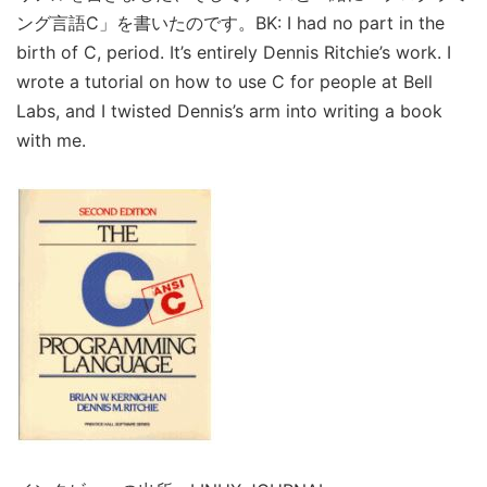
ング言語C」を書いたのです。BK: I had no part in the
birth of C, period. It’s entirely Dennis Ritchie’s work. I
wrote a tutorial on how to use C for people at Bell
Labs, and I twisted Dennis’s arm into writing a book
with me.