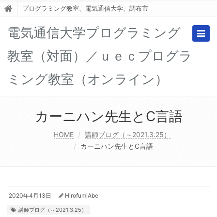
プログラミング教室、電気通信大学、調布市
電気通信大学プログラミング
Togg
navig
教室（対面）／ｕｅｃプログラ
ミング教室（オンライン）
カーニハン先生とC言語
HOME
講師ブログ（～2021.3.25）
カーニハン先生とC言語
2020年4月13日
HirofumiAbe
講師ブログ（～2021.3.25）