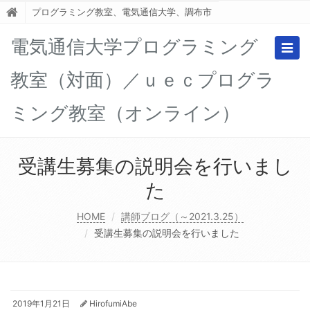
プログラミング教室、電気通信大学、調布市
電気通信大学プログラミング
Togg
navig
教室（対面）／ｕｅｃプログラ
ミング教室（オンライン）
受講生募集の説明会を行いまし
た
HOME
講師ブログ（～2021.3.25）
受講生募集の説明会を行いました
2019年1月21日
HirofumiAbe