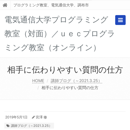
プログラミング教室、電気通信大学、調布市
電気通信大学プログラミング
Togg
navig
教室（対面）／ｕｅｃプログラ
ミング教室（オンライン）
相手に伝わりやすい質問の仕方
HOME
講師ブログ（～2021.3.25）
相手に伝わりやすい質問の仕方
2019年5月1日
宮澤 修
講師ブログ（～2021.3.25）