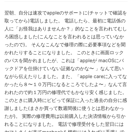
翌朝、自分は速攻でappleのサポートに(チャットで確認を
取ってから)電話しました。 電話したら、最初に電話係の
人に「お怪我はありませんか？」的なことを言われてむし
ろ困惑しました(こんなことを言われるとは思っていなか
ったので)。 そんなこんなで修理の際に必要事項などを聞
かれたりすることになりました。 このときに画面ロック
のパスを聞かれましたが、これは「appleが macOSにバ
ックドアを仕掛けていない証拠なのかな〜 」なんて思い
ながら伝えたりしました。また、「apple careに入ってな
かったら８〜１０万円になるところでしたよ〜」なんて言
われたので約１万円の修理代でもかなり安く感じました。
このときに購入時にビビって保証に入った過去の自分に感
謝しました(まさか買って数週間後に使うとは思わなかっ
たが)。 実際の修理費用は以前購入した決済情報から引か
れることになりました。 電話で修理受付をした翌日には