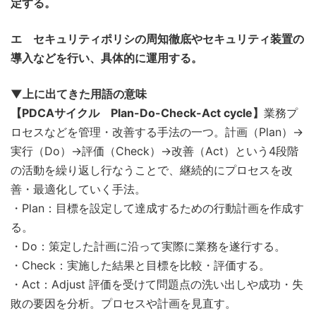
定する。
エ セキュリティポリシの周知徹底やセキュリティ装置の
導入などを行い、具体的に運用する。
▼上に出てきた用語の意味
【PDCAサイクル Plan-Do-Check-Act cycle】
業務プ
ロセスなどを管理・改善する手法の一つ。計画（Plan）→
実行（Do）→評価（Check）→改善（Act）という4段階
の活動を繰り返し行なうことで、継続的にプロセスを改
善・最適化していく手法。
・Plan：目標を設定して達成するための行動計画を作成す
る。
・Do：策定した計画に沿って実際に業務を遂行する。
・Check：実施した結果と目標を比較・評価する。
・Act：Adjust 評価を受けて問題点の洗い出しや成功・失
敗の要因を分析。プロセスや計画を見直す。