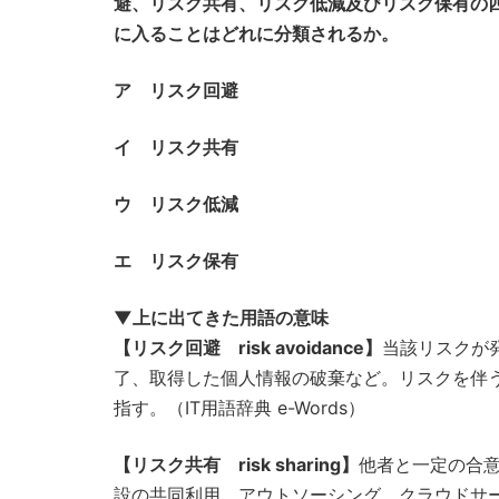
避、リスク共有、リスク低減及びリスク保有の
に入ることはどれに分類されるか。
ア リスク回避
イ リスク共有
ウ リスク低減
エ リスク保有
▼上に出てきた用語の意味
【リスク回避 risk avoidance】
当該リスクが
了、取得した個人情報の破棄など。リスクを伴
指す。（IT用語辞典 e-Words）
【リスク共有 risk sharing】
他者と一定の合
設の共同利用、アウトソーシング、クラウドサ