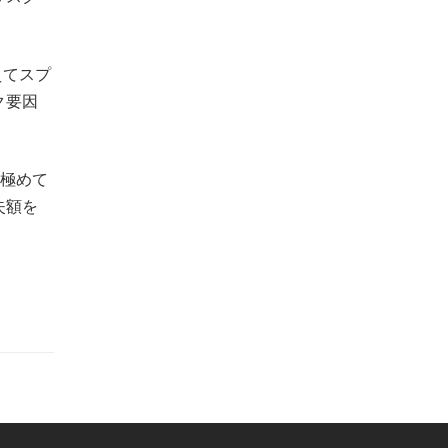
えてスプ
ク要因
極めて
失額を