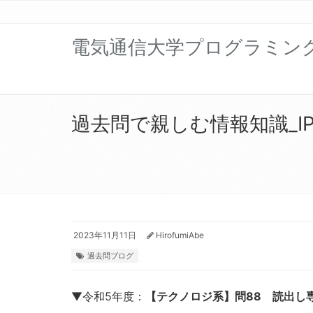
電気通信大学プログラミン
過去問で親しむ情報知識_IP編
2023年11月11日
HirofumiAbe
過去問ブログ
▼令和5年度：
【テクノロジ系】問88 読出し