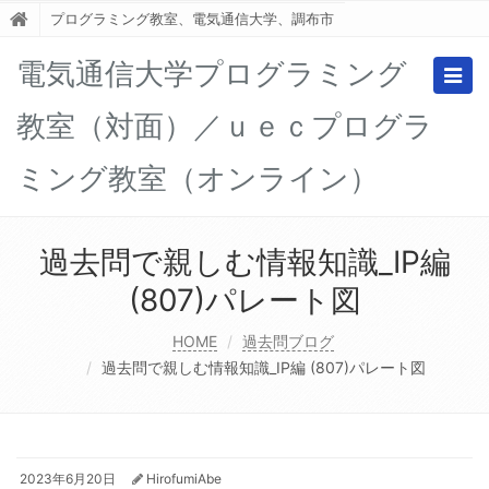
プログラミング教室、電気通信大学、調布市
電気通信大学プログラミング
Togg
navig
教室（対面）／ｕｅｃプログラ
ミング教室（オンライン）
過去問で親しむ情報知識_IP編
(807)パレート図
HOME
過去問ブログ
過去問で親しむ情報知識_IP編 (807)パレート図
2023年6月20日
HirofumiAbe