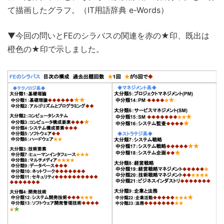
て描画したグラフ。（IT用語辞典 e-Words）
▼今回の問いとFEのシラバスの関連を赤の★印、既出は
橙色の★印で示しました。