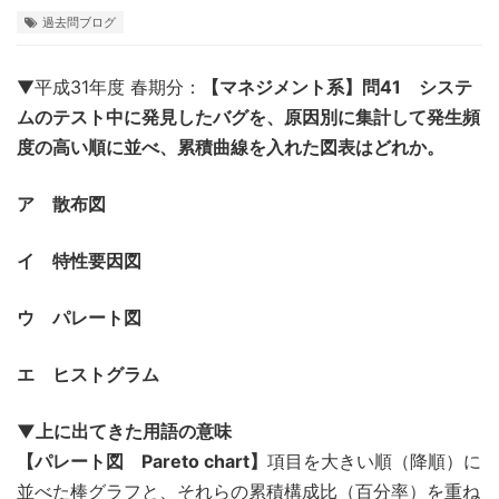
過去問ブログ
▼平成31年度 春期分：
【マネジメント系】問41 システ
ムのテスト中に発見したバグを、原因別に集計して発生頻
度の高い順に並べ、累積曲線を入れた図表はどれか。
ア 散布図
イ 特性要因図
ウ パレート図
エ ヒストグラム
▼上に出てきた用語の意味
【パレート図 Pareto chart】
項目を大きい順（降順）に
並べた棒グラフと、それらの累積構成比（百分率）を重ね