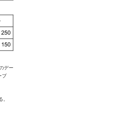
のデー
ーブ
る。