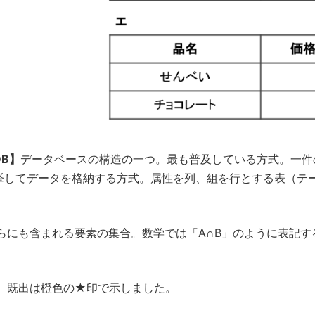
DB】
データベースの構造の一つ。最も普及している方式。一件
挙してデータを格納する方式。属性を列、組を行とする表（テ
らにも含まれる要素の集合。数学では「A∩B」のように表記す
、既出は橙色の★印で示しました。