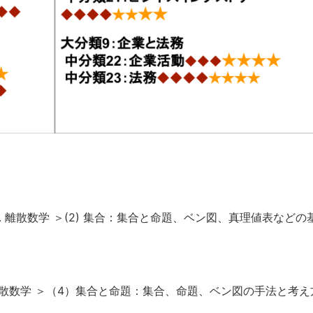
3. 離散数学 ＞(2) 集合：集合と命題、ベン図、真理値表などの
. 離散数学 ＞（4）集合と命題：集合、命題、ベン図の手法と考